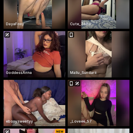
DayaFoxy
Cute_Zaina
GoddessAnna
Mallu_Sundarii
ebonysweetyy
_Loveee_57