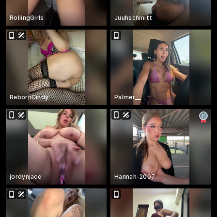
RollingGirls
Juuhschmitt
RebornCindy
Palmer__
jordynjace
Hannah-2007