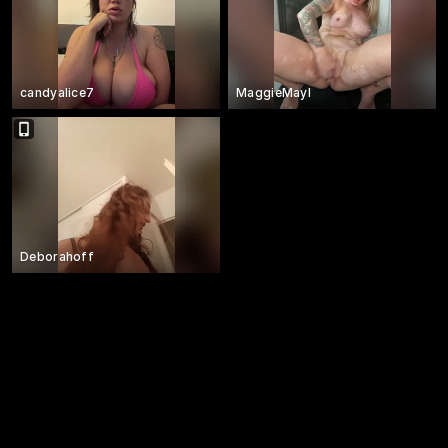
candyalice7
MaggieMayI
Deborahoff