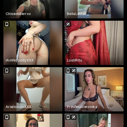
Chloemillerrxx
BellaLeclair_
IAmNobodyXXX
LushRitu
ArieliciousXXX
PrincessVeronika