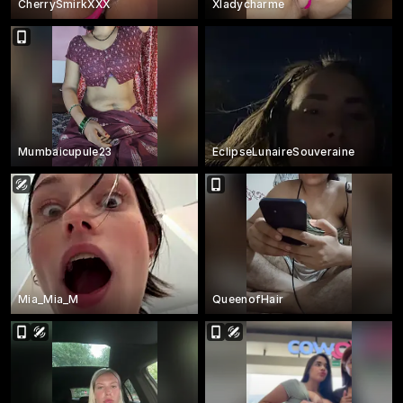
CherrySmirkXXX
Xladycharme
Mumbaicupule23
EclipseLunaireSouveraine
Mia_Mia_M
QueenofHair