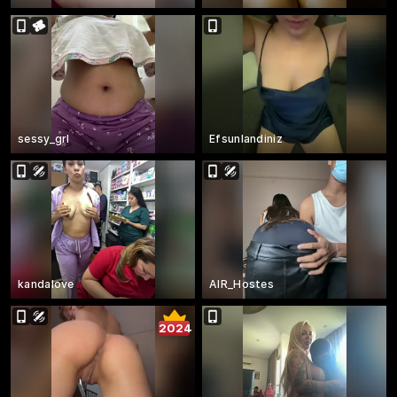
sessy_grl
Efsunlandiniz
kandalove
AIR_Hostes
2024