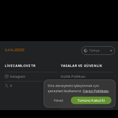
Türkçe
LIVECAMLOVETR
YASALAR VE GÜVENLIK
Instagram
Gizlilik Politikası
Site deneyimini iyileştirmek için
X
Kullanım Şartları
çerezleri kullanırız
:
Çerez Politikası
.
DBTHY Politikası
Yönet
Tümünü Kabul Et
Çerez Politikası
Ebeveyn Kontrolü Kılavuzu