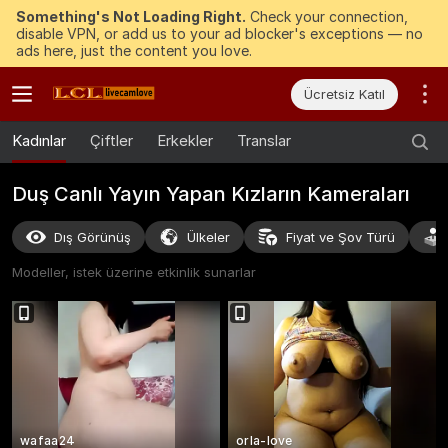
Something's Not Loading Right.
Check your connection,
disable VPN, or add us to your ad blocker's exceptions — no
ads here, just the content you love.
Ücretsiz Katıl
Kadınlar
Çiftler
Erkekler
Translar
Duş Canlı Yayın Yapan Kızların Kameraları
Dış Görünüş
Ülkeler
Fiyat ve Şov Türü
Modeller, istek üzerine etkinlik sunarlar
wafaa24
orla-love