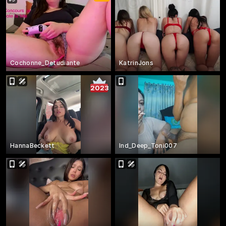
Cochonne_Detudiante
KatrinJons
2023
HannaBeckett
Ind_Deep_Toni007