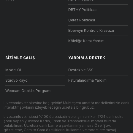
DBTHY Politikası
Çerez Politikası
Ebeveyn Kontrolü Kılavuzu
Köleliğe Karşı Yardım
BIZIMLE ÇALIŞ
YARDIM
&
DESTEK
Model Ol
Destek ve SSS
Stüdyo Kaydı
Faturalandırma Yardımı
Webcam Ortaklık Programı
Livecamlovetr sitesine hoş geldin! Muhteşem amatör modellerimizin canlı
interaktif şovlarını izleyebileceğin ücretsiz bir grubuz.
Livecamlovetr sitesi %100 ücretsizdir ve erişim anlıktır. 7/24 canlı seks
şovu yapan yüzlerce Kadın, Erkek ve Transseksüel modeli burada
bulabilirsin. Ücretsiz canlı kamera şovlarının yanı sıra Özel Şov,
gözetleme, Cam to Cam özelliklerini kullanma ve modellere mesaj