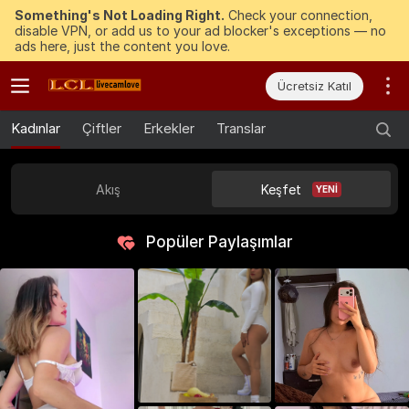
Something's Not Loading Right.
Check your connection,
disable VPN, or add us to your ad blocker's exceptions — no
ads here, just the content you love.
Ücretsiz Katıl
Kadınlar
Çiftler
Erkekler
Translar
Akış
Keşfet
YENI
Popüler Paylaşımlar