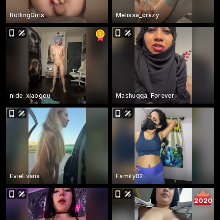
RollingGirls
Melissa_crazy
nide_xiaogou
Mashuqqa_Forever
EvieEvans
Family02
2020