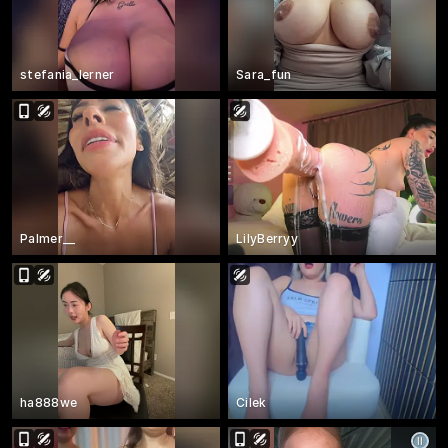
stefania_lerner
Sara_fun
Palmer__
LilyBerryy
ha888we
Cilek