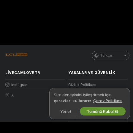
Türkçe
LIVECAMLOVETR
YASALAR VE GÜVENLIK
Instagram
Gizlilik Politikası
Site deneyimini iyileştirmek için
X
Kullanım Şartları
çerezleri kullanırız
:
Çerez Politikası
.
DBTHY Politikası
Yönet
Tümünü Kabul Et
Çerez Politikası
Ebeveyn Kontrolü Kılavuzu