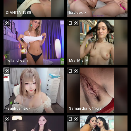
DIANITA_1988
hayleex_x
Tella_dream
Mia_Mia_M
-sanhuamao-
Samantha_official