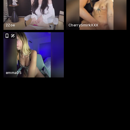
2Zoe
CherrySmirkXXX
emma05