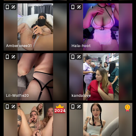
Amberonee31
Hala-hoot
Lil-Wolfie20
kandalove
2024