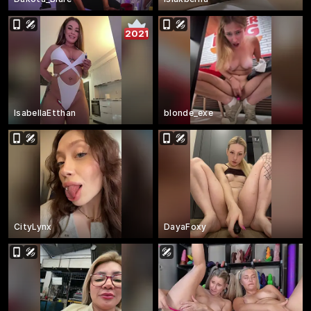
2021
IsabellaEtthan
blonde_exe
CityLynx
DayaFoxy