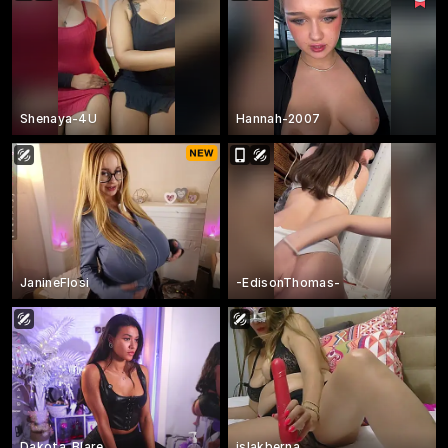
Shenaya-4U
Hannah-2007
JanineFlosi
-EdisonThomas-
Dakota_Blare
islakberna