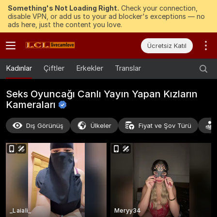
Something's Not Loading Right.
Check your connection,
disable VPN, or add us to your ad blocker's exceptions — no
ads here, just the content you love.
Ücretsiz Katıl
Kadınlar
Çiftler
Erkekler
Translar
Seks Oyuncağı Canlı Yayın Yapan Kızların
Kameraları
Dış Görünüş
Ülkeler
Fiyat ve Şov Türü
_Laiali_
Meryy34