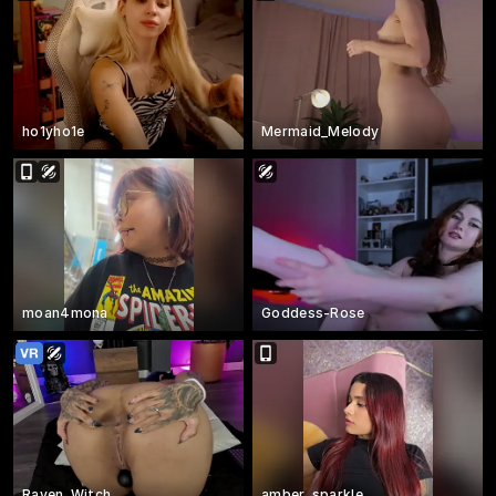
ho1yho1e
Mermaid_Melody
moan4mona
Goddess-Rose
Raven_Witch_
amber_sparkle