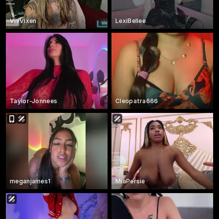
VivVixen
LexiBellee
Taylor-Jonnees
Cleopatra666
meganjames1
MiaPersie