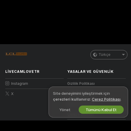
Türkçe
LIVECAMLOVETR
YASALAR VE GÜVENLIK
Instagram
Gizlilik Politikası
Site deneyimini iyileştirmek için
X
Kullanım Şartları
çerezleri kullanırız
:
Çerez Politikası
.
DBTHY Politikası
Yönet
Tümünü Kabul Et
Çerez Politikası
Ebeveyn Kontrolü Kılavuzu