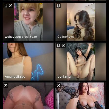
wehavepussies_xoxo
CelineReys
AmandaBales
tianlamei