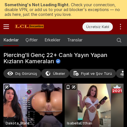
Something's Not Loading Right.
Check your connection,
disable VPN, or add us to your ad blocker's exceptions — no
ads here, just the content you love.
Ücretsiz Katıl
Kadınlar
Çiftler
Erkekler
Translar
Piercing'li Genç 22+ Canlı Yayın Yapan
Kızların
Kameraları
Dış Görünüş
Ülkeler
Fiyat ve Şov Türü
2021
Dakota_Blare
IsabellaEtthan