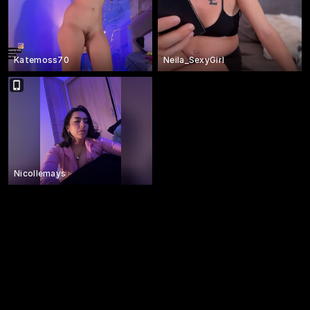
Katemoss70
Neila_SexyGirl
Nicollemays