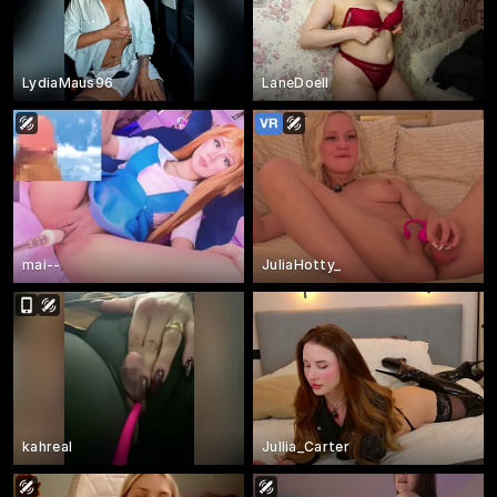
LydiaMaus96
LaneDoell
mai--
JuliaHotty_
kahreal
Jullia_Carter