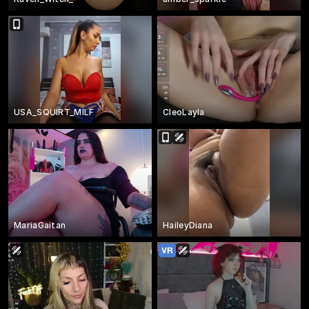
USA_SQUIRT_MILF
CleoLayla
MariaGaitan
HaileyDiana