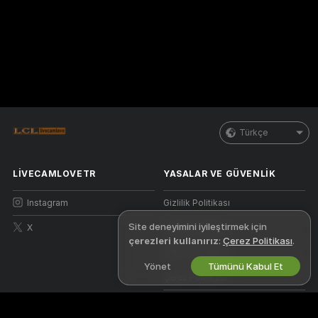
Türkçe
LIVECAMLOVETR
YASALAR VE GÜVENLIK
Instagram
Gizlilik Politikası
Site deneyimini iyileştirmek için
X
Kullanım Şartları
çerezleri kullanırız
:
Çerez Politikası
.
DBTHY Politikası
Yönet
Tümünü Kabul Et
Çerez Politikası
Ebeveyn Kontrolü Kılavuzu