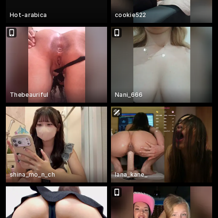
Hot-arabica
cookie522
Thebeauriful
Nani_666
shina_mo_n_ch
lana_kane_