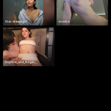
thai-dreamgirl
xxxnba
Daphne_and_Roger_