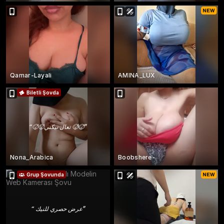
Qamar-Layali
AMINA_LUX
Biletli Şovda
“
🥵🥵تعال نيكني 🥵🥵
”
Nona_Arabica
Boobshere-
Grup Şovunda
“
عرض حصري للنيك
”