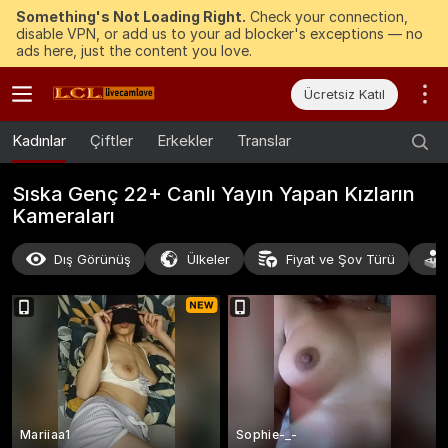
Something's Not Loading Right.
Check your connection,
disable VPN, or add us to your ad blocker's exceptions — no
ads here, just the content you love.
Ücretsiz Katıl
Kadınlar
Çiftler
Erkekler
Translar
Sıska Genç 22+ Canlı Yayın Yapan Kızların
Kameraları
Dış Görünüş
Ülkeler
Fiyat ve Şov Türü
Mariiaa1
Sophie-_-