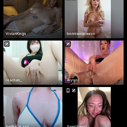
VivianKings
bonniemarieexo
roachan_
Wylani
Asuka_H_xxx
SaintSquirt