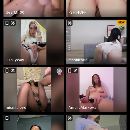
dearMi_00
-SHINON-
-HollyWay-
mashiro86
mismialove
AmaliaMarkova_