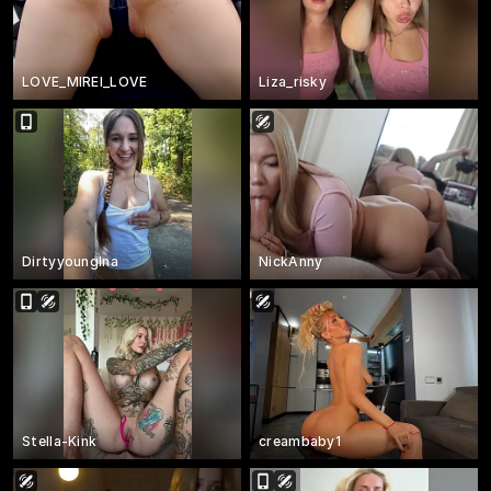
LOVE_MIREI_LOVE
Liza_risky
DirtyyoungIna
NickAnny
Stella-Kink
creambaby1