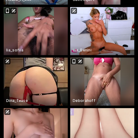
lia_sofiia
Lia_Benini
Dina_Tease
Deborahoff