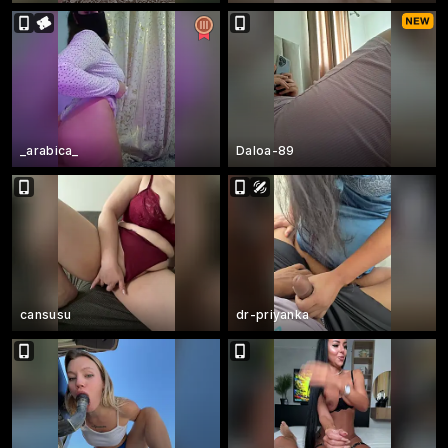
_arabica_
Daloa-89
cansusu
dr-priyanka