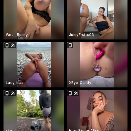
Wet__Bunny
JuicyFruits93
Lady_Liaa
XEye_Candy
xiao-Lin
HugeBoobsAlice