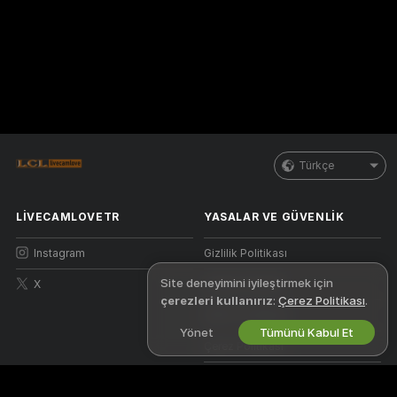
Türkçe
LIVECAMLOVETR
YASALAR VE GÜVENLIK
Instagram
Gizlilik Politikası
Site deneyimini iyileştirmek için
X
Kullanım Şartları
çerezleri kullanırız
:
Çerez Politikası
.
DBTHY Politikası
Yönet
Tümünü Kabul Et
Çerez Politikası
Ebeveyn Kontrolü Kılavuzu