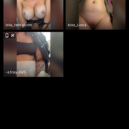
lola_tentatiion
kiss_Lissa
-stray-cat-