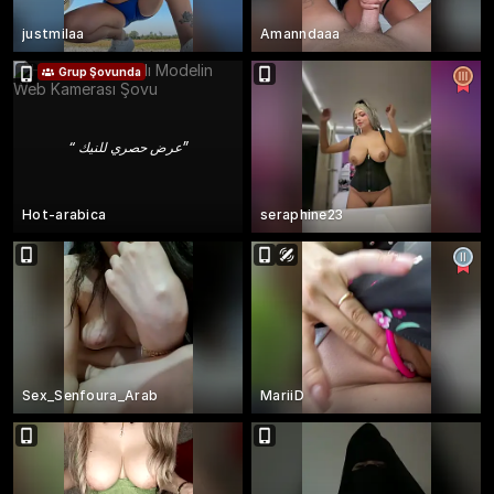
justmilaa
Amanndaaa
Grup Şovunda
“
عرض حصري للنيك
”
Hot-arabica
seraphine23
Sex_Senfoura_Arab
MariiD