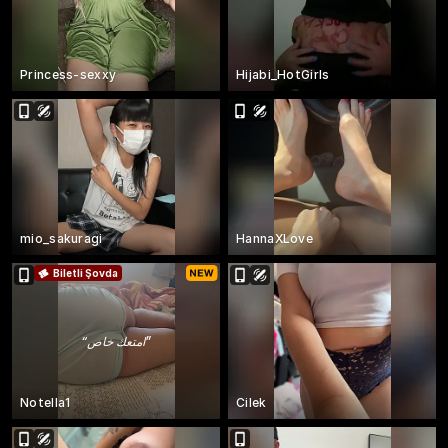
Princess-sexxy
Hijabi_HotGirls
mio_sakuragi
HannaXLove
Biletli Şovda
“
امتعك خاص
”
Notella1
Cilek