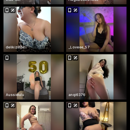
delikizinbiri
_Loveee_57
Aussielulu
anqi6376