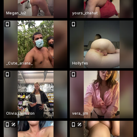
Megan_lu2
yours_chahat
_Cute_ariana_
Hollyfes
Olivia_Jemison
vera_jim