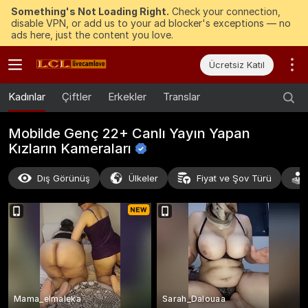
Something's Not Loading Right.
Check your connection,
disable VPN, or add us to your ad blocker's exceptions — no
ads here, just the content you love.
Ücretsiz Katıl
Kadınlar
Çiftler
Erkekler
Translar
Mobilde Genç 22+ Canlı Yayın Yapan
Kızların
Kameraları
Dış Görünüş
Ülkeler
Fiyat ve Şov Türü
Mama_elmaleka
Sarah_Dalouaa