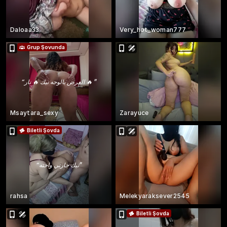
Daloaa33
Very_hot_woman777
Grup Şovunda
“
العرض بالوجه نيك 🔥 نار 🔥
”
Msaytara_sexy
Zarayuce
Biletli Şovda
“
نيك جارتي واخته
”
rahsa
Melekyaraksever2545
Biletli Şovda