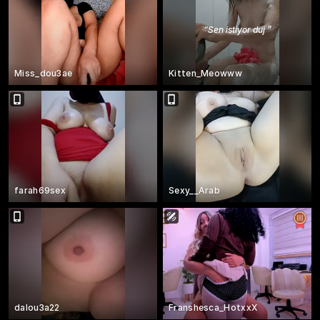
“
Sen istiyor duj
”
Miss_dou3ae
Kitten_Meowww
farah69sex
Sexy__Arab
dalou3a22
Franshesca_HotxxX