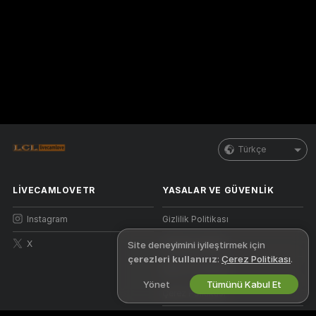
Türkçe
LIVECAMLOVETR
YASALAR VE GÜVENLIK
Instagram
Gizlilik Politikası
X
Kullanım Şartları
Site deneyimini iyileştirmek için
çerezleri kullanırız
:
Çerez Politikası
.
DBTHY Politikası
Yönet
Tümünü Kabul Et
Çerez Politikası