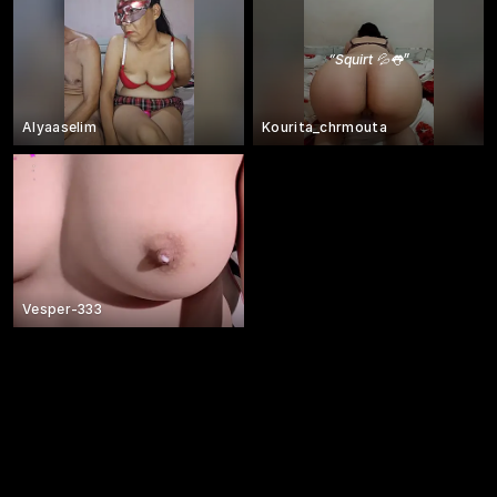
“
Squirt 💦👅
”
Alyaaselim
Kourita_chrmouta
Vesper-333