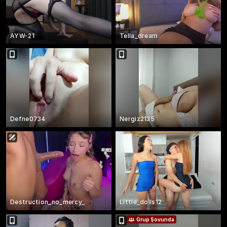
AYW-21
Tella_dream
Defne0734
Nergiz2135
Destruction_no_mercy_
Little_dolls12
Grup Şovunda