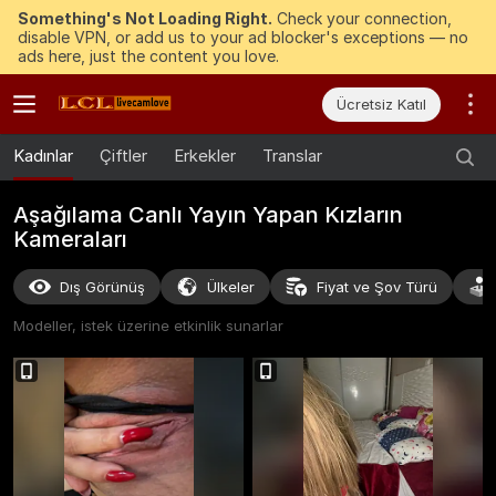
Something's Not Loading Right.
Check your connection,
disable VPN, or add us to your ad blocker's exceptions — no
ads here, just the content you love.
Ücretsiz Katıl
Kadınlar
Çiftler
Erkekler
Translar
Aşağılama Canlı Yayın Yapan Kızların
Kameraları
Dış Görünüş
Ülkeler
Fiyat ve Şov Türü
Modeller, istek üzerine etkinlik sunarlar