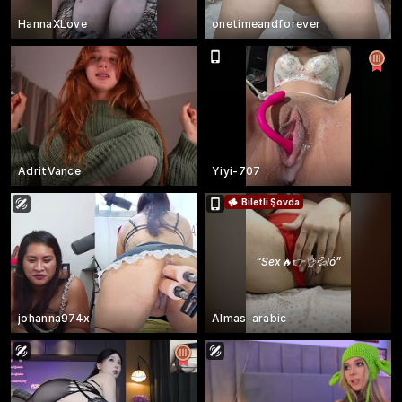
HannaXLove
onetimeandforever
AdritVance
Yiyi-707
Biletli Şovda
“
Sex🔥👉👌💦ló
”
johanna974x
Almas-arabic