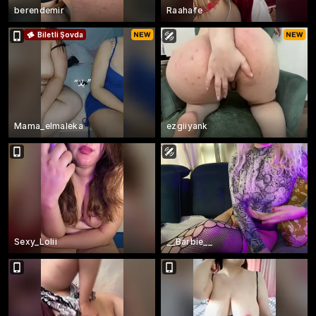
berendemir
Raahafe
Biletli Şovda
“
يلا
”
Mama_elmaleka
ezgiiyank
Sexy_Lolii
__Barbie__