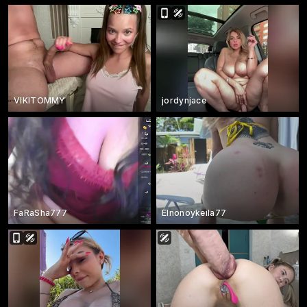
VIKITOMMY
jordynjace
FaRaSha777
Elnonoykeila77