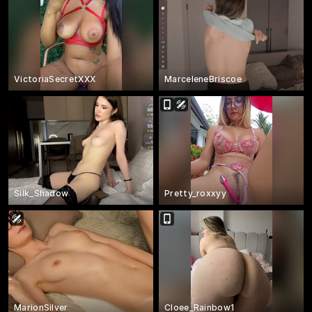
VictoriaSecretXXX
MarceleneBriscoe
Silk_Shadow
Pretty_roxxyy
MarionSilver
Cloee_Rainbow1