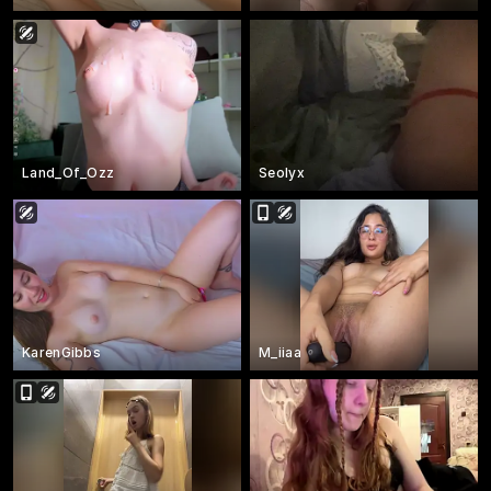
Land_Of_Ozz
Seolyx
KarenGibbs
M_iiaa