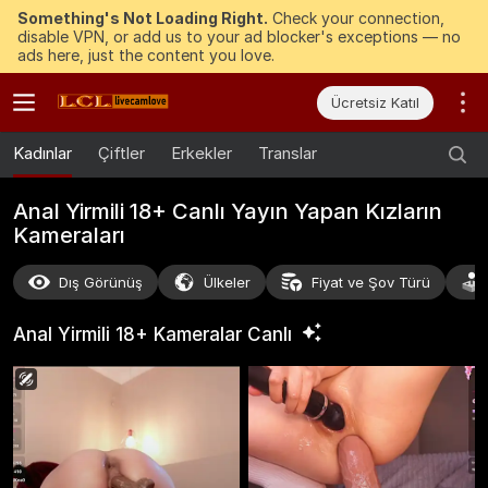
Something's Not Loading Right.
Check your connection,
disable VPN, or add us to your ad blocker's exceptions — no
ads here, just the content you love.
Ücretsiz Katıl
Kadınlar
Çiftler
Erkekler
Translar
Anal Yirmili 18+ Canlı Yayın Yapan Kızların
Kameraları
Dış Görünüş
Ülkeler
Fiyat ve Şov Türü
Anal Yirmili 18+ Kameralar
Canlı