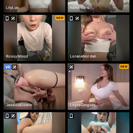
LilyLun
nano-da-u
RossyMood
LoreneNorden
JessicaElowin
LayneGingues