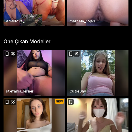
AriaNova_
marcela_rojas
Öne Çıkan Modeller
stefania_lerner
CutieShy