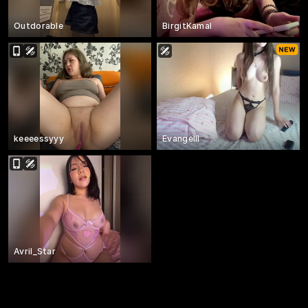
Outdorable
BirgitKamal
keeeessyyy
Evangelll
Avril_Star