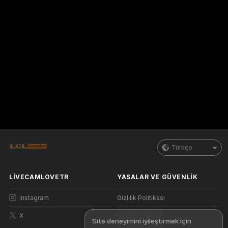
Türkçe
LIVECAMLOVETR
YASALAR VE GÜVENLIK
Instagram
Gizlilik Politikası
X
Kullanım Şartları
Site deneyimini iyileştirmek için