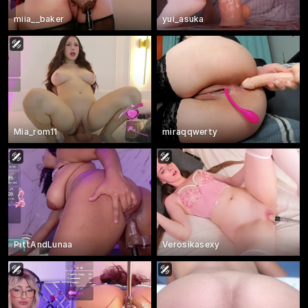
miia__baker
yui_asuka
Mia_rom11
miraqqwerty
PittAndLunaa
Verosikasexy