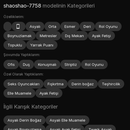
shaoshao-7758
modelinin Kategorileri
Özelliklerim:
Asyalı
Orta
Esmer
Deri
Rol Oyunu
Boynuzlamak
Metresler
Dış Mekan
Ayak Fetişi
Topuklu
Yarrak Puanı
Şovumda Yaptıklarım:
Ofis
Duş
Konuşmalı
Striptiz
Rol Oyunu
Özel Olarak Yaptıklarım:
Seks Oyuncakları
Fışkırtma
Derin boğaz
Teşhircilik
Elle Muamele
Ayak Fetişi
İlgili Karışık Kategoriler
Asyalı Derin Boğaz
Asyalı Elle Muamele
Asyalı Boynuzlama
Asyalı Ayak Fetişi
Twerk Asyalı