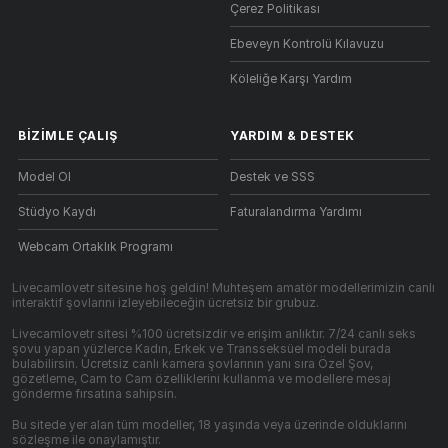
Çerez Politikası
Ebeveyn Kontrolü Kılavuzu
Köleliğe Karşı Yardım
BIZIMLE ÇALIŞ
YARDIM
&
DESTEK
Model Ol
Destek ve SSS
Stüdyo Kaydı
Faturalandırma Yardımı
Webcam Ortaklık Programı
Livecamlovetr sitesine hoş geldin! Muhteşem amatör modellerimizin canlı
interaktif şovlarını izleyebileceğin ücretsiz bir grubuz.
Livecamlovetr sitesi %100 ücretsizdir ve erişim anlıktır. 7/24 canlı seks
şovu yapan yüzlerce Kadın, Erkek ve Transseksüel modeli burada
bulabilirsin. Ücretsiz canlı kamera şovlarının yanı sıra Özel Şov,
gözetleme, Cam to Cam özelliklerini kullanma ve modellere mesaj
gönderme fırsatına sahipsin.
Bu sitede yer alan tüm modeller, 18 yaşında veya üzerinde olduklarını
sözleşme ile onaylamıştır.