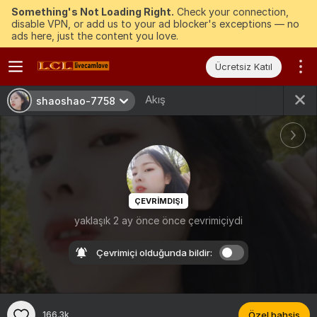
Something's Not Loading Right.
Check your connection,
disable VPN, or add us to your ad blocker's exceptions — no
ads here, just the content you love.
Ücretsiz Katıl
Akış
shaoshao-7758
ÇEVRIMDIŞI
yaklaşık 2 ay önce önce çevrimiçiydi
Çevrimiçi olduğunda bildir:
166.3k
Özel bahşiş