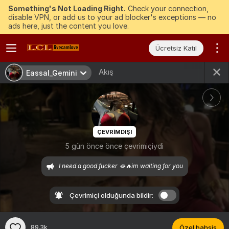
Something's Not Loading Right.
Check your connection,
disable VPN, or add us to your ad blocker's exceptions — no
ads here, just the content you love.
Ücretsiz Katıl
Akış
Eassal_Gemini
ÇEVRIMDIŞI
5 gün önce önce çevrimiçiydi
I need a good fucker 🫦🔥im waiting for you
Çevrimiçi olduğunda bildir:
89.3k
Özel bahşiş