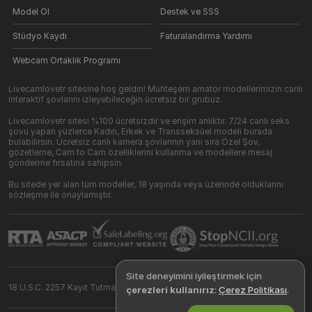
Model Ol
Destek ve SSS
Stüdyo Kaydı
Faturalandırma Yardımı
Webcam Ortaklık Programı
Livecamlovetr sitesine hoş geldin! Muhteşem amatör modellerimizin canlı
interaktif şovlarını izleyebileceğin ücretsiz bir grubuz.
Livecamlovetr sitesi %100 ücretsizdir ve erişim anlıktır. 7/24 canlı seks
şovu yapan yüzlerce Kadın, Erkek ve Transseksüel modeli burada
bulabilirsin. Ücretsiz canlı kamera şovlarının yanı sıra Özel Şov,
gözetleme, Cam to Cam özelliklerini kullanma ve modellere mesaj
gönderme fırsatına sahipsin.
Bu sitede yer alan tüm modeller, 18 yaşında veya üzerinde olduklarını
sözleşme ile onaylamıştır.
Site deneyimini iyileştirmek için
18 U.S.C. 2257 Kayıt Tutma Gereksinimleri Uyumluluk Beyanı
çerezleri kullanırız
:
Çerez Politikası
.