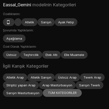
Eassal_Gemini
modelinin Kategorileri
Özelliklerim:
Atletik
Sarışın
Ayak Fetişi
Şovumda Yaptıklarım:
Aşağılama
Özel Olarak Yaptıklarım:
Üstsüz
Teşhircilik
Etek Altı
Elle Muamele
İlgili Karışık Kategoriler
Atletik Arap
Atletik Sarışın
Üstsüz Arap
Twerk Arap
Striptiz yapan Arap
Arap Mastürbasyon
Sarışın Twerk
TÜM KATEGORİLER
Sarışın Mastürbasyon