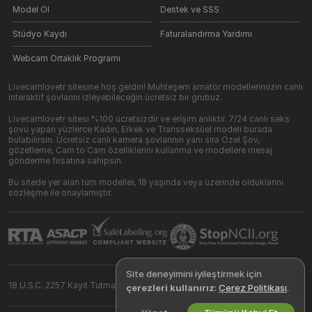
Model Ol
Destek ve SSS
Stüdyo Kaydı
Faturalandırma Yardımı
Webcam Ortaklık Programı
Livecamlovetr sitesine hoş geldin! Muhteşem amatör modellerimizin canlı
interaktif şovlarını izleyebileceğin ücretsiz bir grubuz.
Livecamlovetr sitesi %100 ücretsizdir ve erişim anlıktır. 7/24 canlı seks
şovu yapan yüzlerce Kadın, Erkek ve Transseksüel modeli burada
bulabilirsin. Ücretsiz canlı kamera şovlarının yanı sıra Özel Şov,
gözetleme, Cam to Cam özelliklerini kullanma ve modellere mesaj
gönderme fırsatına sahipsin.
Bu sitede yer alan tüm modeller, 18 yaşında veya üzerinde olduklarını
sözleşme ile onaylamıştır.
Site deneyimini iyileştirmek için
18 U.S.C. 2257 Kayıt Tutma Gereksinimleri Uyumluluk Beyanı
çerezleri kullanırız
:
Çerez Politikası
.