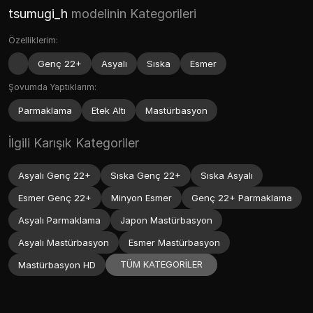
tsumugi_h
modelinin Kategorileri
Özelliklerim:
Genç 22+
Asyalı
Sıska
Esmer
Şovumda Yaptıklarım:
Parmaklama
Etek Altı
Mastürbasyon
İlgili Karışık Kategoriler
Asyalı Genç 22+
Sıska Genç 22+
Sıska Asyalı
Esmer Genç 22+
Minyon Esmer
Genç 22+ Parmaklama
Asyalı Parmaklama
Japon Mastürbasyon
Asyalı Mastürbasyon
Esmer Mastürbasyon
TÜM KATEGORİLER
Mastürbasyon HD