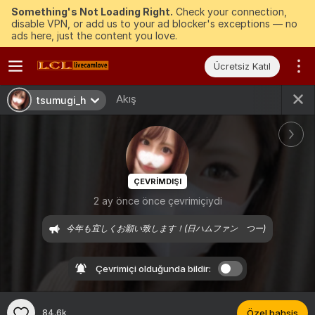
Something's Not Loading Right.
Check your connection,
disable VPN, or add us to your ad blocker's exceptions — no
ads here, just the content you love.
Ücretsiz Katıl
Akış
tsumugi_h
ÇEVRIMDIŞI
2 ay önce önce çevrimiçiydi
今年も宜しくお願い致します！(日ハムファン　つー)
Çevrimiçi olduğunda bildir:
84.6k
Özel bahşiş