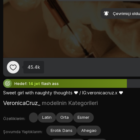
Çevrimiçi oldu
45.4k
Hedef:
14 jet
flash ass
Sweet
girl
with
naughty
thoughts ♥ ​​/
IG:
veronicacruz.
x ♥
VeronicaCruz_
modelinin Kategorileri
Latin
Orta
Esmer
Özelliklerim:
Erotik Dans
Ahegao
Şovumda Yaptıklarım: