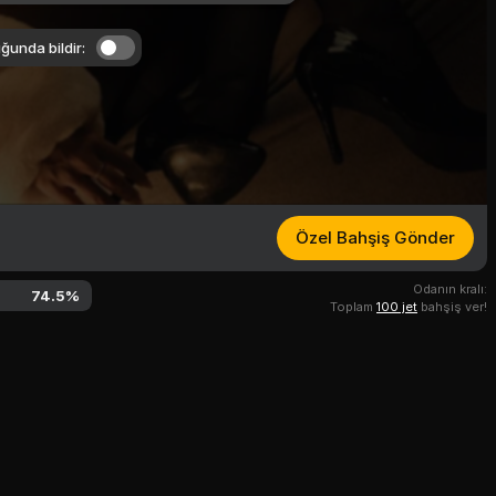
ğunda bildir:
Özel Bahşiş Gönder
Odanın kralı:
74.5
%
Toplam
100 jet
bahşiş ver!