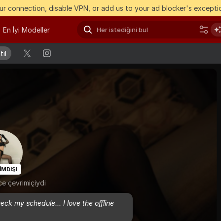
r connection, disable VPN, or add us to your ad blocker's exceptio
En İyi Modeller
ıl
ıl
IMDIŞI
e çevrimiçiydi
 my schedule... I love the offline 