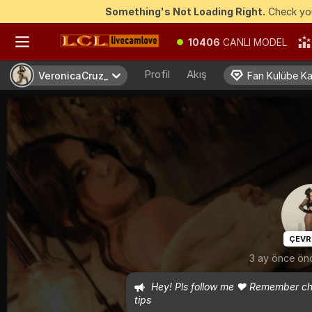
Something's Not Loading Right.
Check you
10406
CANLI MODEL
Profil
Akış
VeronicaCruz_
VeronicaCruz_
Fan Kulübe Kat
Fan Kulübe Kat
ÇEVR
3 ay önce önc
Hey! Pls follow me ♥ Remember check
tips 