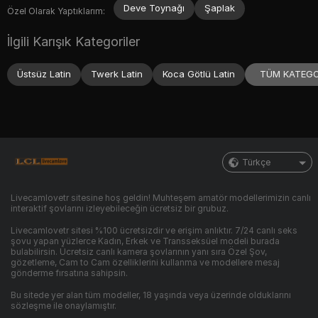
Deve Toynağı
Şaplak
Özel Olarak Yaptıklarım:
İlgili Karışık Kategoriler
TÜM KATEGO
Üstsüz Latin
Twerk Latin
Koca Götlü Latin
Türkçe
Livecamlovetr sitesine hoş geldin! Muhteşem amatör modellerimizin canlı
interaktif şovlarını izleyebileceğin ücretsiz bir grubuz.
Livecamlovetr sitesi %100 ücretsizdir ve erişim anlıktır. 7/24 canlı seks
şovu yapan yüzlerce Kadın, Erkek ve Transseksüel modeli burada
bulabilirsin. Ücretsiz canlı kamera şovlarının yanı sıra Özel Şov,
gözetleme, Cam to Cam özelliklerini kullanma ve modellere mesaj
gönderme fırsatına sahipsin.
Bu sitede yer alan tüm modeller, 18 yaşında veya üzerinde olduklarını
sözleşme ile onaylamıştır.