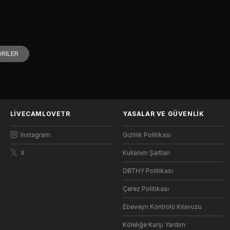
RİLER
LIVECAMLOVETR
YASALAR VE GÜVENLIK
Instagram
Gizlilik Politikası
X
Kullanım Şartları
DBTHY Politikası
Çerez Politikası
Ebeveyn Kontrolü Kılavuzu
Köleliğe Karşı Yardım