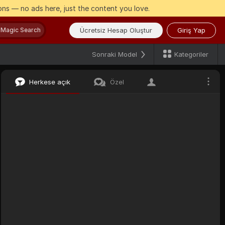
ns — no ads here, just the content you love.
Ücretsiz Hesap Oluştur
Giriş Yap
Magic Search
Kategoriler
Sonraki Model
Herkese açık
Özel